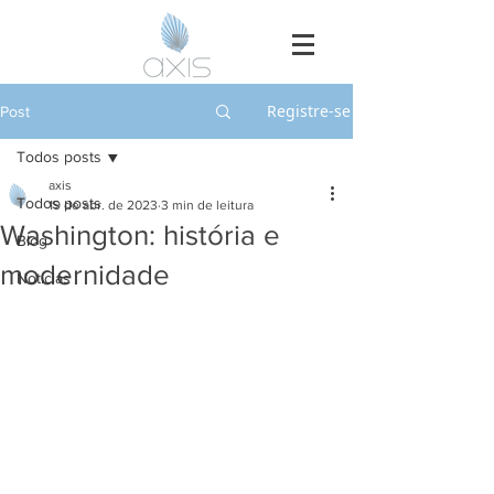
Registre-se
Post
Todos posts
axis
Todos posts
19 de abr. de 2023
3 min de leitura
Washington: história e
Blog
modernidade
Notícias