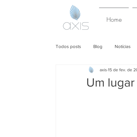
Home
Todos posts
Blog
Notícias
axis
15 de fev. de 
Um lugar