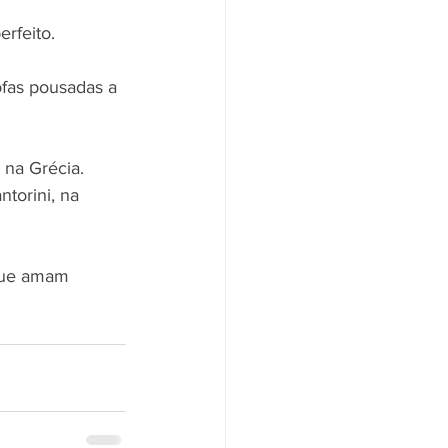
erfeito.
fas pousadas a 
 na Grécia. 
torini, na 
 que amam 