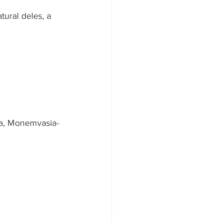
ural deles, a 
ça, Monemvasia- 