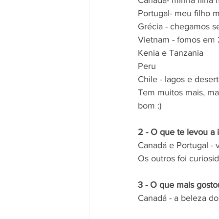
Canadá- minha filha 
Portugal- meu filho m
Grécia - chegamos 
Vietnam - fomos em
Kenia e Tanzania
Peru
Chile - lagos e deser
Tem muitos mais, mas
bom :) 
2 - O que te levou a i
Canadá e Portugal - v
Os outros foi curios
3 - O que mais gost
Canadá - a beleza dos