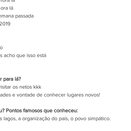
mora lá
ora lá
semana passada
 2019
to
 acho que isso está 
r para lá?
isitar os netos kkk
idades e vontade de conhecer lugares novos!
ou? Pontos famosos que conheceu:
 lagos, a organização do país, o povo simpático.