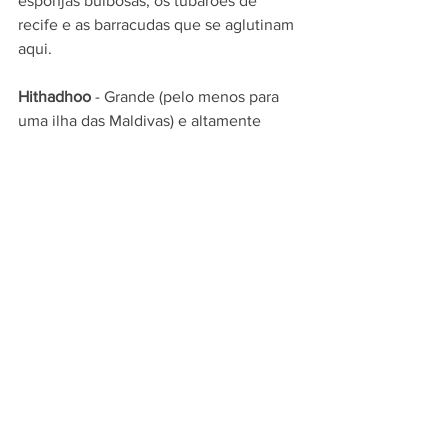
esponjas bulbosas, os tubarões de 
recife e as barracudas que se aglutinam 
aqui.
Hithadhoo 
- Grande (pelo menos para 
uma ilha das Maldivas) e altamente 
povoada (novamente, pelo menos para 
uma ilha das Maldivas), esta subseção 
da cidade de Addu no antigo Atol 
Seenu pode ser alcançada nas mesmas 
vias que ligam Gan a Maradhoo. Em sua 
extremidade sul, o lugar é doado para 
manguezais e pântanos e terra de 
arbustos, enquanto o lado norte da ilha 
é repleto de cafés e padarias e o 
ocasional conjunto de minaretes 
eminentes que se erguem das 
mesquitas locais. Mais do que qualquer 
outra coisa, Hithadhoo exala uma vibe 