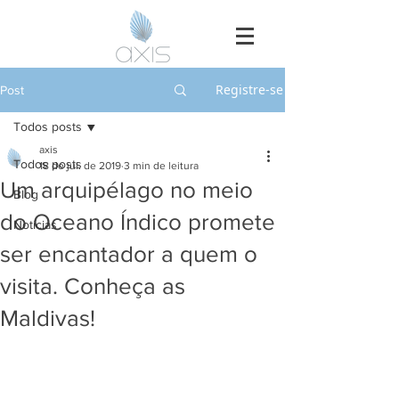
Registre-se
Post
Todos posts
axis
Todos posts
18 de jul. de 2019
3 min de leitura
Um arquipélago no meio
Blog
do Oceano Índico promete
Notícias
ser encantador a quem o
visita. Conheça as
Maldivas!