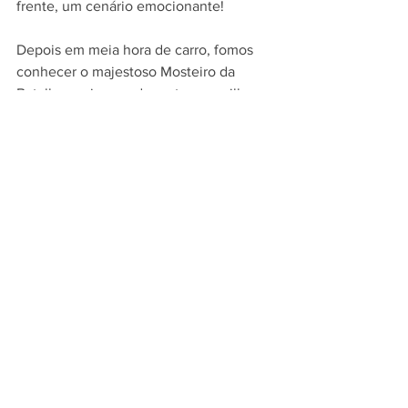
frente, um cenário emocionante! 
Depois em meia hora de carro, fomos 
conhecer o majestoso Mosteiro da 
Batalha, mais uma das sete maravilhas 
de Portugal. Os dois Mosteiros têm 
entrada gratuita, arquitetura gótica e 
fazem parte das sete maravilhas de 
Portugal. 
Vale pernoitar nesta cidade misteriosa e 
ao acordar seguir para conhecer a 
imensidão do Santuário de Fátima e 
sentir uma paz, emoção e uma energia 
incrível!
Portugal tem tantas possibilidades que 
as vezes não sabemos nem o que 