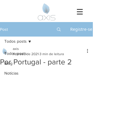
Registre-se
Post
Todos posts
axis
Todos posts
1 de set. de 2021
3 min de leitura
Por Portugal - parte 2
Blog
Notícias