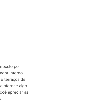
omposto por 
dor interno. 
e terraços de 
ha oferece algo 
ocê apreciar as 
.