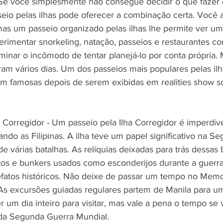
- Se você simplesmente não consegue decidir o que fazer 
seio pelas ilhas pode oferecer a combinação certa. Você a
mas um passeio organizado pelas ilhas lhe permite ver um
erimentar snorkeling, natação, passeios e restaurantes c
iminar o incômodo de tentar planejá-lo por conta própria. 
ram vários dias. Um dos passeios mais populares pelas ilha
m famosas depois de serem exibidas em realities show s
a Corregidor - Um passeio pela Ilha Corregidor é imperdí
itando as Filipinas. A ilha teve um papel significativo na 
de várias batalhas. As relíquias deixadas para trás dessas 
tos e bunkers usados como esconderijos durante a guerra
tefatos históricos. Não deixe de passar um tempo no Memo
. As excursões guiadas regulares partem de Manila para u
er um dia inteiro para visitar, mas vale a pena o tempo se 
a da Segunda Guerra Mundial.