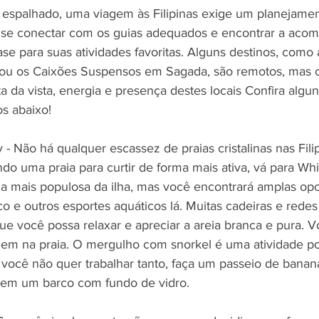
 espalhado, uma viagem às Filipinas exige um planejamen
 se conectar com os guias adequados e encontrar a aco
e para suas atividades favoritas. Alguns destinos, como 
ou os Caixões Suspensos em Sagada, são remotos, mas ch
a da vista, energia e presença destes locais Confira algu
s abaixo!
 - Não há qualquer escassez de praias cristalinas nas Fili
ndo uma praia para curtir de forma mais ativa, vá para Wh
aia mais populosa da ilha, mas você encontrará amplas op
co e outros esportes aquáticos lá. Muitas cadeiras e rede
ue você possa relaxar e apreciar a areia branca e pura. 
em na praia. O mergulho com snorkel é uma atividade p
você não quer trabalhar tanto, faça um passeio de banan
em um barco com fundo de vidro.