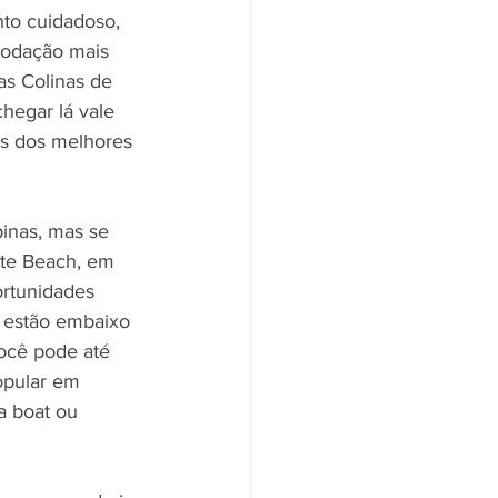
to cuidadoso, 
modação mais 
as Colinas de 
egar lá vale 
ns dos melhores 
pinas, mas se 
ite Beach, em 
ortunidades 
s estão embaixo 
Você pode até 
opular em 
a boat ou 