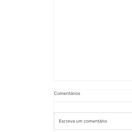
Comentários
Escreva um comentário
A mística Ilha de Páscoa