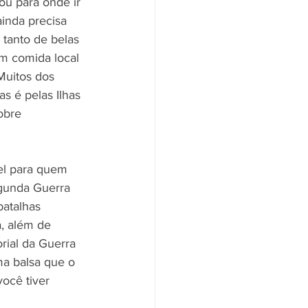
ou para onde ir 
inda precisa 
 tanto de belas 
om comida local 
Muitos dos 
s é pelas Ilhas 
obre 
vel para quem 
Segunda Guerra 
batalhas 
, além de 
rial da Guerra 
ma balsa que o 
você tiver 