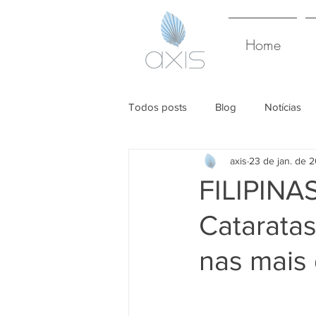
Home
Todos posts
Blog
Notícias
axis
23 de jan. de 
FILIPINAS
Catarata
nas mais 