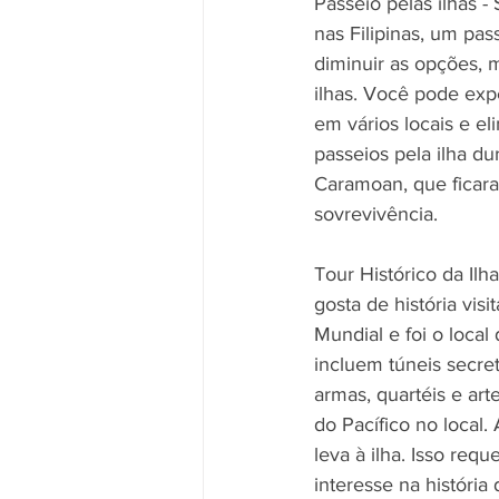
Passeio pelas ilhas 
nas Filipinas, um pas
diminuir as opções, 
ilhas. Você pode exp
em vários locais e el
passeios pela ilha du
Caramoan, que ficara
sovrevivência.
Tour Histórico da Ilh
gosta de história vis
Mundial e foi o local 
incluem túneis secre
armas, quartéis e ar
do Pacífico no local
leva à ilha. Isso requ
interesse na históri