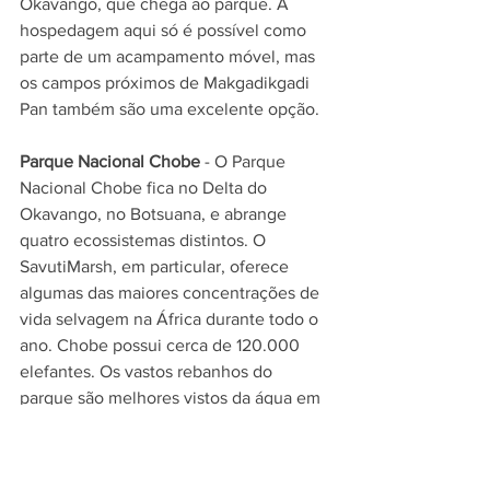
Okavango, que chega ao parque. A 
hospedagem aqui só é possível como 
parte de um acampamento móvel, mas 
os campos próximos de Makgadikgadi 
Pan também são uma excelente opção.
Parque Nacional Chobe
 - O Parque 
Nacional Chobe fica no Delta do 
Okavango, no Botsuana, e abrange 
quatro ecossistemas distintos. O 
SavutiMarsh, em particular, oferece 
algumas das maiores concentrações de 
vida selvagem na África durante todo o 
ano. Chobe possui cerca de 120.000 
elefantes. Os vastos rebanhos do 
parque são melhores vistos da água em 
um cruzeiro no rio ao pôr do sol. A 
melhor época para visitar Chobe é entre 
maio e setembro, quando o tempo está 