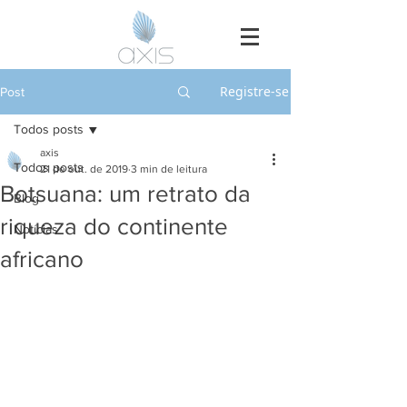
Registre-se
Post
Todos posts
axis
Todos posts
21 de out. de 2019
3 min de leitura
Botsuana: um retrato da
Blog
riqueza do continente
Notícias
africano