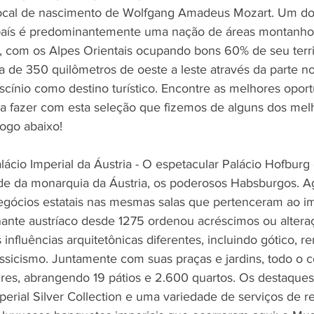
 local de nascimento de Wolfgang Amadeus Mozart. Um d
 país é predominantemente uma nação de áreas montanho
 com os Alpes Orientais ocupando bons 60% de seu territ
a de 350 quilômetros de oeste a leste através da parte nor
cínio como destino turístico. Encontre as melhores opor
para fazer com esta seleção que fizemos de alguns dos mel
 logo abaixo!
alácio Imperial da Áustria - O espetacular Palácio Hofburg
de da monarquia da Áustria, os poderosos Habsburgos. Ag
egócios estatais nas mesmas salas que pertenceram ao i
nante austríaco desde 1275 ordenou acréscimos ou altera
influências arquitetônicas diferentes, incluindo gótico, re
assicismo. Juntamente com suas praças e jardins, todo o 
es, abrangendo 19 pátios e 2.600 quartos. Os destaques 
perial Silver Collection e uma variedade de serviços de r