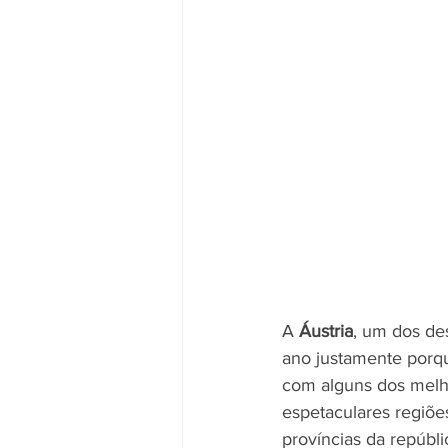
A 
Áustria
, um dos des
ano justamente porque
com alguns dos melho
espetaculares regiões
províncias da repúbli