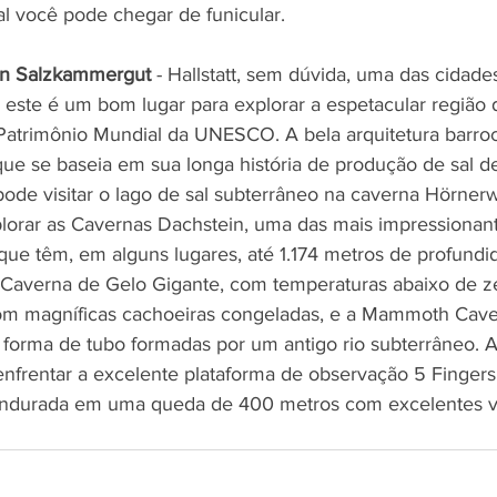
l você pode chegar de funicular.
ein Salzkammergut
 - Hallstatt, sem dúvida, uma das cidade
, este é um bom lugar para explorar a espetacular região
trimônio Mundial da UNESCO. A bela arquitetura barroca
, que se baseia em sua longa história de produção de sal 
pode visitar o lago de sal subterrâneo na caverna Hörnerw
lorar as Cavernas Dachstein, uma das mais impressionan
que têm, em alguns lugares, até 1.174 metros de profundi
Caverna de Gelo Gigante, com temperaturas abaixo de ze
m magníficas cachoeiras congeladas, e a Mammoth Cave
forma de tubo formadas por um antigo rio subterrâneo. A
enfrentar a excelente plataforma de observação 5 Fingers,
pendurada em uma queda de 400 metros com excelentes vi