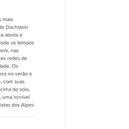
s mais 
 de Dachstein 
 atesta a 
desde os tempos 
erk, nas 
tes redes de 
dade. Os 
ro no verão e 
, com suas 
cima do solo, 
 uma incrível 
stas dos Alpes 