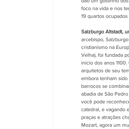
dão um gostinho dos 
foco na vida e nos te
19 quartos ocupados
Salzburgo Altstadt,
arcebispo, Salzburgo 
cristianismo na Euro
Velha), foi fundada 
início dos anos 1100
arquitetos de seu tem
embora tenham sido "
barrocos se combinam
abadia de São Pedro 
você pode reconhece
catedral, e vagando 
praças e atrações c
Mozart, agora um mus