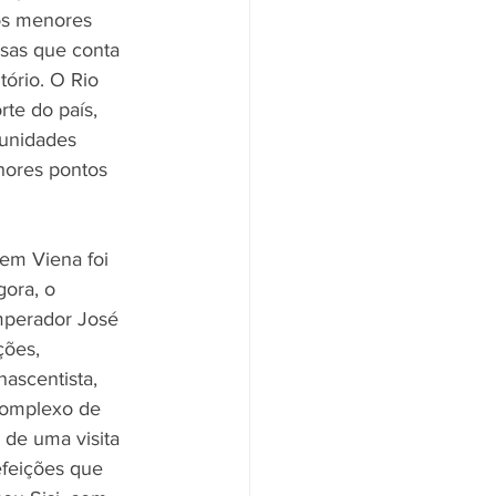
os menores 
sas que conta 
ório. O Rio 
te do país, 
tunidades 
hores pontos 
 em Viena foi 
ora, o 
mperador José 
ções, 
nascentista, 
complexo de 
de uma visita 
efeições que 