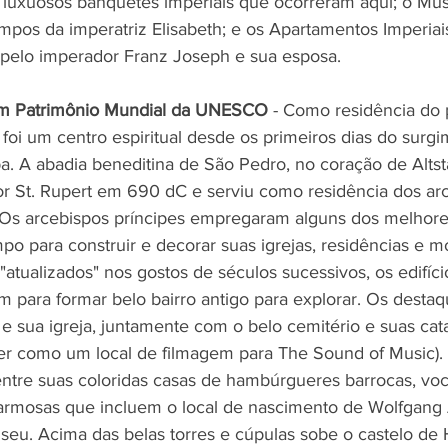
luxuosos banquetes imperiais que ocorreram aqui; o Mus
mpos da imperatriz Elisabeth; e os Apartamentos Imperiai
 pelo imperador Franz Joseph e sua esposa.
 um Patrimônio Mundial da UNESCO
 - Como residência do 
foi um centro espiritual desde os primeiros dias do surg
pa. A abadia beneditina de São Pedro, no coração de Altst
por St. Rupert em 690 dC e serviu como residência dos arc
. Os arcebispos príncipes empregaram alguns dos melhores
po para construir e decorar suas igrejas, residências e mo
atualizados" nos gostos de séculos sucessivos, os edifíci
 para formar belo bairro antigo para explorar. Os destaq
e sua igreja, juntamente com o belo cemitério e suas ca
r como um local de filmagem para The Sound of Music). 
entre suas coloridas casas de hambúrgueres barrocas, voc
harmosas que incluem o local de nascimento de Wolfgan
eu. Acima das belas torres e cúpulas sobe o castelo de