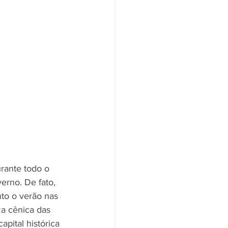
urante todo o 
erno. De fato, 
to o verão nas 
za cênica das 
pital histórica 