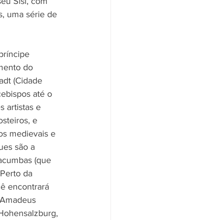
eu Sisi, com 
s, uma série de 
príncipe 
imento do 
adt (Cidade 
ebispos até o 
 artistas e 
steiros, e 
os medievais e 
ues são a 
tacumbas (que 
Perto da 
ê encontrará 
g Amadeus 
 Hohensalzburg, 