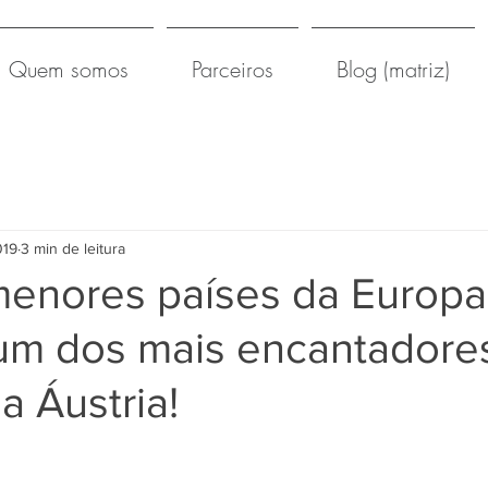
Quem somos
Parceiros
Blog (matriz)
019
3 min de leitura
enores países da Europa
m dos mais encantadore
 Áustria!