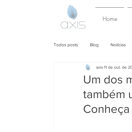
Home
Todos posts
Blog
Notícias
axis
11 de out. de 2
Um dos m
também u
Conheça a