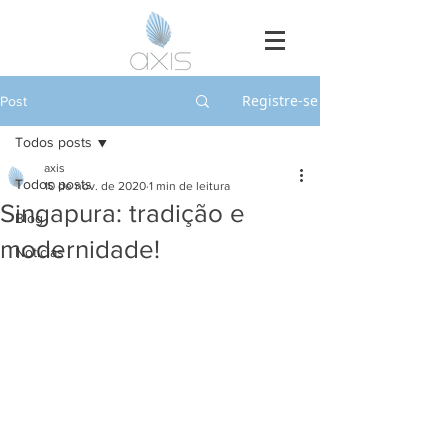
Registre-se
Post
Todos posts
axis
Todos posts
10 de nov. de 2020
1 min de leitura
Singapura: tradição e
Blog
modernidade!
Notícias