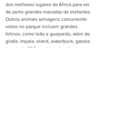
dos melhores lugares da África para ver 
de perto grandes manadas de elefantes. 
Outros animais selvagens comumente 
vistos no parque incluem grandes 
felinos, como leão e guepardo, além de 
girafa, impala, eland, waterbuck, gazela 
e mais de 600 espécies de pássaros. 
Aqui, os amantes da natureza podem 
explorar cinco habitats diferentes, 
desde o leito seco do lago Amboseli, 
áreas úmidas com fontes de enxofre, a 
savanas e bosques. Procure as pessoas 
Maasai locais que vivem na área ao 
redor do parque para ter uma troca 
cultural e um guia.