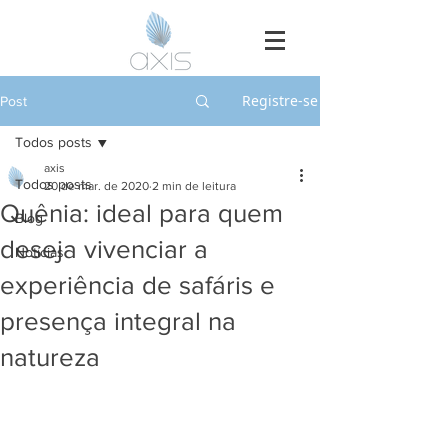
Registre-se
Post
Todos posts
axis
Todos posts
20 de mar. de 2020
2 min de leitura
Quênia: ideal para quem
Blog
deseja vivenciar a
Notícias
experiência de safáris e
presença integral na
natureza