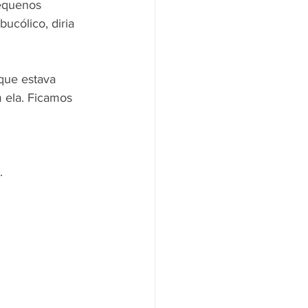
equenos 
ucólico, diria 
rque estava 
 ela. Ficamos 
. 