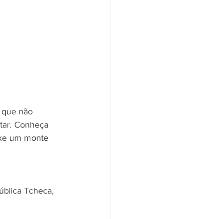
o que não 
tar. Conheça 
uxe um monte 
pública Tcheca, 