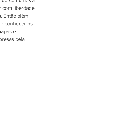
ra do comum. Vá 
r com liberdade 
s. Então além 
tir conhecer os 
mapas e 
presas pela 