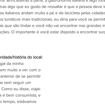
a. Brincadeiras a parte, a gastronomia italiana é algo fo
 mas algo que eu gosto de ressaltar é que a pessoa deve i
os italianos andam muito a pé e de bicicleta pelas cidade
 turísticos mais tradicionais, eu diria para você se permi
elas que são lindas e você não vai encontrar nos grandes 
ções. O importante é você estar disposto a encontrar sur
idade/história do local:
gal da minha 
 tem muito a ver com o 
anterior de se permitir 
as sem seguir um 
. Como eu disse, viajei 
a é bem consumista, e 
o tempo, estávamos 