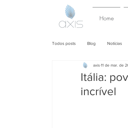
Home
Todos posts
Blog
Notícias
axis
11 de mar. de 
Itália: p
incrível