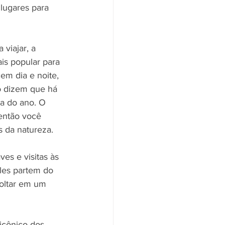
lugares para 
viajar, a 
is popular para 
em dia e noite, 
o dizem que há 
a do ano. O 
então você 
s da natureza.
s e visitas às 
eles partem do 
voltar em um 
icônico dos 