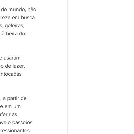
m do mundo, não 
reza em busca 
, geleiras, 
à beira do 
e usaram 
 de lazer. 
intocadas 
a partir de 
rre em um 
erir as 
ava e passeios 
ressionantes 