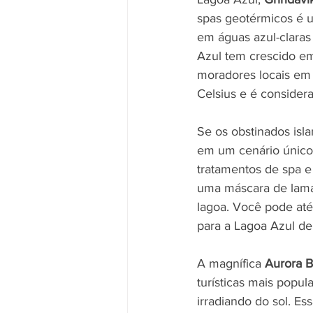
spas geotérmicos é um
em águas azul-claras
Azul tem crescido em
moradores locais em 
Celsius e é consider
Se os obstinados isl
em um cenário único,
tratamentos de spa e 
uma máscara de lama 
lagoa. Você pode at
para a Lagoa Azul de
A magnífica 
Aurora B
turísticas mais popul
irradiando do sol. E