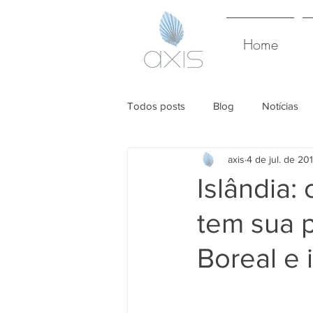
Home
Todos posts
Blog
Notícias
axis
4 de jul. de 20
Islândia
tem sua 
Boreal e 