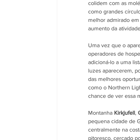
colidem com as molé
como grandes círculo
melhor admirado em 
aumento da atividade
Uma vez que o aparec
operadores de hosped
adicioná-lo a uma lis
luzes aparecerem, po
das melhores oportun
como o Northern Ligh
chance de ver essa m
Montanha 
Kirkjufell
, 
pequena cidade de Gr
centralmente na cost
pitoresco, cercado p