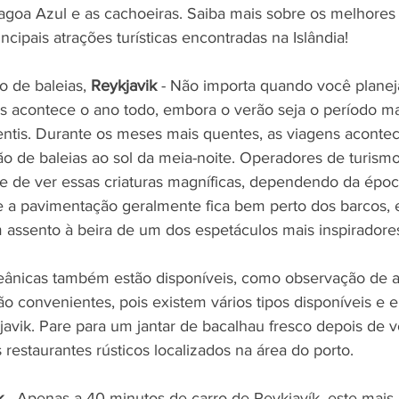
Lagoa Azul e as cachoeiras. Saiba mais sobre os melhores 
ncipais atrações turísticas encontradas na Islândia!
 de baleias, 
Reykjavik 
- Não importa quando você planeja 
s acontece o ano todo, embora o verão seja o período ma
entis. Durante os meses mais quentes, as viagens acontec
ão de baleias ao sol da meia-noite. Operadores de turism
 de ver essas criaturas magníficas, dependendo da époc
 a pavimentação geralmente fica bem perto dos barcos, 
 assento à beira de um dos espetáculos mais inspiradore
ânicas também estão disponíveis, como observação de ave
ão convenientes, pois existem vários tipos disponíveis e 
avik. Pare para um jantar de bacalhau fresco depois de 
restaurantes rústicos localizados na área do porto.
k 
- Apenas a 40 minutos de carro de Reykjavík, este mais 