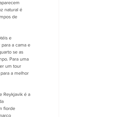
 aparecem 
z natural é 
empos de 
téis e 
 para a cama e 
quarto se as 
empo. Para uma 
er um tour 
 para a melhor 
e Reykjavik é a 
da 
 fiorde 
marco 