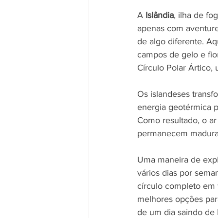
A 
Islândia
, ilha de f
apenas com aventur
de algo diferente. Aqu
campos de gelo e fio
Círculo Polar Ártico
Os islandeses trans
energia geotérmica p
Como resultado, o ar
permanecem maduras 
Uma maneira de explor
vários dias por sema
círculo completo em t
melhores opções para
de um dia saindo de 