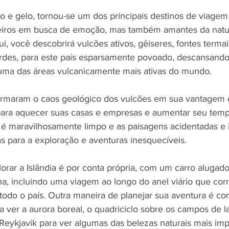
ogo e gelo, tornou-se um dos principais destinos de viage
eiros em busca de emoção, mas também amantes da natu
i, você descobrirá vulcões ativos, gêiseres, fontes termais
rdes, para este país esparsamente povoado, descansando 
, uma das áreas vulcanicamente mais ativas do mundo.
formaram o caos geológico dos vulcões em sua vantagem 
ara aquecer suas casas e empresas e aumentar seu tempo
 é maravilhosamente limpo e as paisagens acidentadas e 
para a exploração e aventuras inesquecíveis.
ar a Islândia é por conta própria, com um carro alugado, 
na, incluindo uma viagem ao longo do anel viário que co
odo o país. Outra maneira de planejar sua aventura é conf
 ver a aurora boreal, o quadriciclo sobre os campos de l
Reykjavik para ver algumas das belezas naturais mais imp