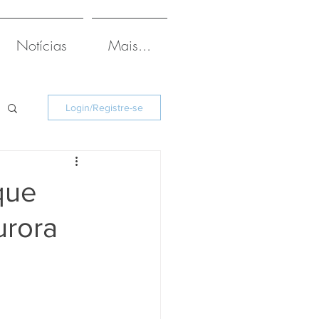
Notícias
Mais...
Login/Registre-se
que
urora