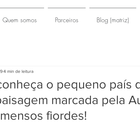
Quem somos
Parceiros
Blog (matriz)
19
4 min de leitura
: conheça o pequeno país 
paisagem marcada pela A
imensos fiordes!