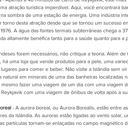
a atração turística imperdível. Aqui, você encontrará ba
 na sombra de uma estação de energia. Uma indústria inte
 torno desta atração desde que se tornou um sucesso en
1976. A água das fontes termais subterrâneas chega a 37
ada altamente benéfica tanto para a saúde quanto para a p
andeses forem necessários, não critique a teoria. Além de
 há uma loja que vende produtos para a pele, uma varie
lugares para comer e beber. Não visite a Islândia sem vir
natural em minerais de uma das banheiras localizadas n
é mesmo fazer uma viagem de um dia com uma viagem de
 Reykjavik com uma viagem de ônibus de volta após a sua 
oreal
 - A aurora boreal, ou Aurora Borealis, estão entre a
ares da Islândia. As auroras estão ligadas ao vento solar, u
ssas partículas tornam-se enlaçadas no campo magnético d