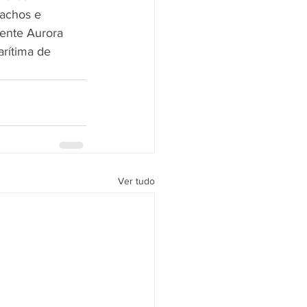
iachos e 
nente Aurora 
arítima de 
Ver tudo