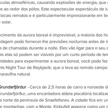
culas atmosféricas, causando explosões de energia, que
s ao redor dos pólos. Este espectacular espectáculo de lu
locais remotos e é particularmente impressionante em t
 solar.
imento da aurora boreal é imprevisível, a maioria dos ho
agem pode fornecer-lhe previsões nocturnas antes de ir
ta de chamadas durante a noite. Eles vão ligar para o seu 
is elas só podem ser visíveis por um curto período de t
idades para experimentar a aurora boreal, você pode faz
ts Night Tour de Reykjavik, que o leva ao remoto campo
aravilha natural.
Grundarfjördur 
- Cerca de 2,5 horas de carro a noroeste d
undarfjörður, uma encantadora aldeia piscatória localiza
a norte da península de Snaefellsnes. A cidade fica em um
or montanhas, com o Monte. Kirkjufell aparece como um 