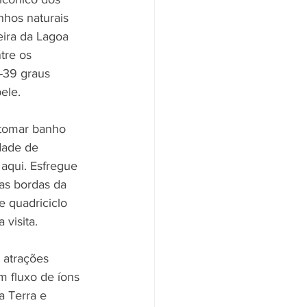
nhos naturais 
ira da Lagoa 
tre os 
-39 graus 
ele.
 tomar banho 
dade de 
 aqui. Esfregue 
as bordas da 
 quadriciclo 
visita.
s atrações 
m fluxo de íons 
a Terra e 