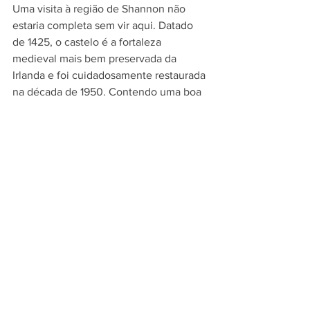
Uma visita à região de Shannon não 
estaria completa sem vir aqui. Datado 
de 1425, o castelo é a fortaleza 
medieval mais bem preservada da 
Irlanda e foi cuidadosamente restaurada 
na década de 1950. Contendo uma boa 
variedade de móveis e tapeçarias dos 
séculos XV e XVI, o castelo o 
transportará de volta aos tempos 
medievais antigos.
Os banquetes temáticos à noite são 
muito divertidos, embora alguns 
convidados que se comportam mal 
correm o risco de serem enviados para 
as masmorras abaixo. O impressionante 
Folk Park dá vida à Irlanda de um século 
atrás. Com mais de 30 edifícios em uma 
vila e ambiente rural, o parque 