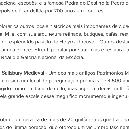
acional escocês; e a famosa Pedra do Destino (a Pedra d
epois de ficar detida por 700 anos em Londres.
plorar os outros locais históricos mais importantes da cida
l Mile, com sua arquitetura refinada, butiques, cafés, res
ém do esplêndido palácio de Holyroodhouse. . Outros dest
ampla Princes Street, popular por suas lojas e restauran
Real e a Galeria Nacional da Escócia.
 
Salisbury Medieval 
- Um dos mais antigos Patrimônios M
tem sido um local de peregrinação por mais de 4.500 ano
rigido como um local de culto, mas hoje em dia as multid
 pela grande escala desse magnífico monumento à ingenu
cobrindo uma área de mais de 20 quilômetros quadrados 
tes de última geração, que oferece um vislumbre fascinan