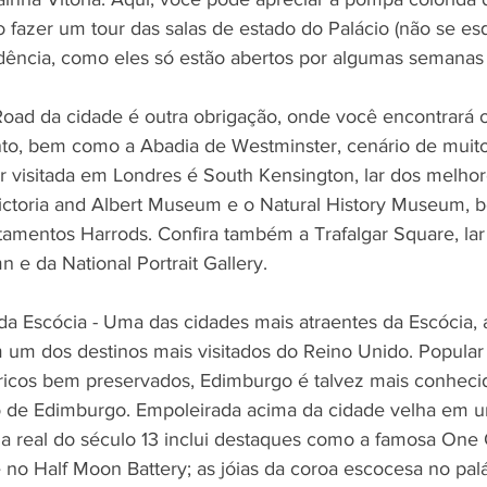
fazer um tour das salas de estado do Palácio (não se es
ência, como eles só estão abertos por algumas semanas 
Road da cidade é outra obrigação, onde você encontrará o
nto, bem como a Abadia de Westminster, cenário de muit
ser visitada em Londres é South Kensington, lar dos melh
Victoria and Albert Museum e o Natural History Museum,
tamentos Harrods. Confira também a Trafalgar Square, lar
 e da National Portrait Gallery.
l da Escócia - Uma das cidades mais atraentes da Escócia, a
m dos destinos mais visitados do Reino Unido. Popular 
tóricos bem preservados, Edimburgo é talvez mais conhec
o de Edimburgo. Empoleirada acima da cidade velha em 
eza real do século 13 inclui destaques como a famosa One 
 no Half Moon Battery; as jóias da coroa escocesa no palác