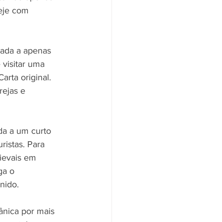
eje com 
zada a apenas 
visitar uma 
rta original. 
rejas e 
da a um curto 
ristas. Para 
ievais em 
ga o 
nido.
ânica por mais 