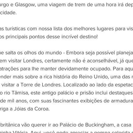
rgo e Glasgow, uma viagem de trem de uma hora irá depo
cidade.
s turísticas com nossa lista dos melhores lugares para vis
s principais pontos desse incrível destino!
que salta os olhos do mundo - Embora seja possível plane
m visitar Londres, certamente não é aconselhável, já que 
atrações para lhe manter devidamente ocupado. Para aqu
ender mais sobre a rica história do Reino Unido, uma das
visitar a Torre de Londres. Localizado ao lado da espeta
 rio Tâmisa, este antigo palácio e prisão inclui destaque
 de mil anos, com suas fascinantes exibições de armadura
iga a Jóias da Coroa.
l britânica vão querer ir ao Palácio de Buckingham, a casa
inha Vitória. Aqui, você pode apreciar a pompa colorida 