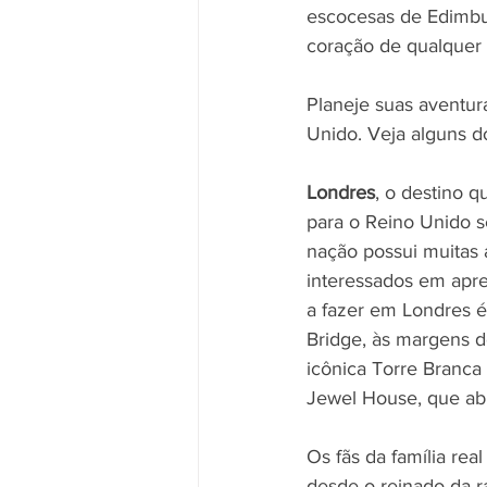
escocesas de Edimbu
coração de qualquer 
Planeje suas aventura
Unido. Veja alguns do
Londres
, o destino 
para o Reino Unido se
nação possui muitas 
interessados ​​em apr
a fazer em Londres é 
Bridge, às margens do
icônica Torre Branca
Jewel House, que abr
Os fãs da família rea
desde o reinado da ra