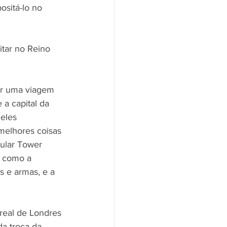
sitá-lo no 
itar no Reino 
jar uma viagem 
a capital da 
eles 
 melhores coisas 
cular Tower 
s como a 
s e armas, e a 
 real de Londres 
da troca da 