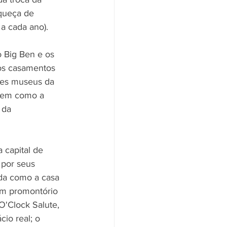
queça de 
a cada ano).
 Big Ben e os 
os casamentos 
ores museus da 
 bem como a 
 da 
 capital de 
por seus 
ida como a casa 
um promontório 
O'Clock Salute, 
io real; o 