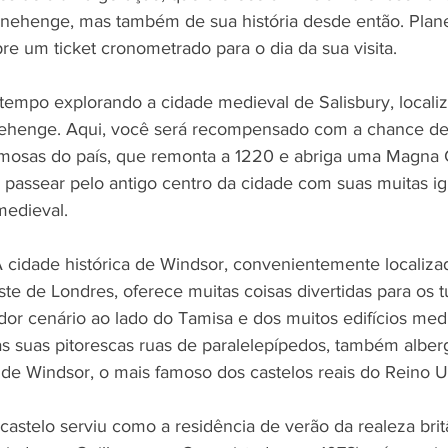
onehenge, mas também de sua história desde então. Plan
e um ticket cronometrado para o dia da sua visita.
tempo explorando a cidade medieval de Salisbury, locali
nehenge. Aqui, você será recompensado com a chance de 
amosas do país, que remonta a 1220 e abriga uma Magna Ca
 passear pelo antigo centro da cidade com suas muitas ig
 medieval.
A cidade histórica de Windsor, convenientemente localiza
te de Londres, oferece muitas coisas divertidas para os tu
or cenário ao lado do Tamisa e dos muitos edifícios med
s suas pitorescas ruas de paralelepípedos, também alber
 de Windsor, o mais famoso dos castelos reais do Reino U
castelo serviu como a residência de verão da realeza brit