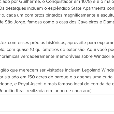
iciado por Guilherme, o Conquistador em 1078) e é o maio
Os destaques incluem o esplêndido State Apartments con
ório, cada um com tetos pintados magnificamente e escult
de São Jorge, famosa como a casa dos Cavaleiros e Dama
fez com esses prédios históricos, aproveite para explorar
telo, com quase 10 quilômetros de extensão. Aqui você pod
norâmicas verdadeiramente memoráveis ​​sobre Windsor e 
egião que merecem ser visitadas incluem Legoland Winds
iliar situado em 150 acres de parque e a apenas uma curta
idade, e Royal Ascot, o mais famoso local de corrida de 
eunião Real, realizada em junho de cada ano).