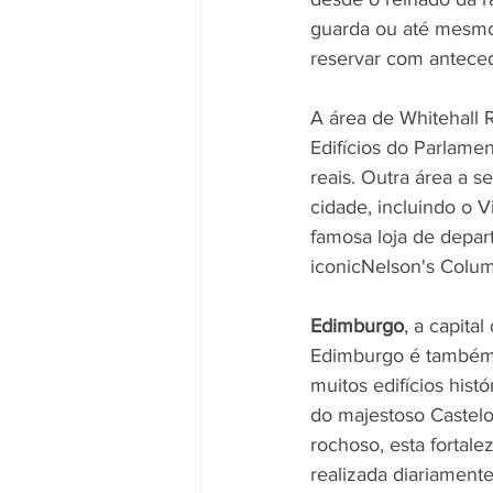
guarda ou até mesmo 
reservar com anteced
A área de Whitehall 
Edifícios do Parlame
reais. Outra área a 
cidade, incluindo o 
famosa loja de depar
iconicNelson's Column
Edimburgo
, a capita
Edimburgo é também u
muitos edifícios his
do majestoso Castel
rochoso, esta fortal
realizada diariamente