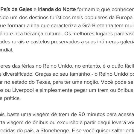
 
País de Gales
 e 
Irlanda do Norte
 formam o que conhecem
sido um dos destinos turísticos mais populares da Europa
que formam a ilha que caracteriza a Grã-Bretanha tem mui
ário e rica herança cultural. Os melhores lugares para visi
des rurais e castelos preservados a suas inúmeras galeria
ndial.
es das férias no Reino Unido, no entanto, é o quão fácil
e diversificado. Graças ao seu tamanho - o Reino Unido p
ar no estado do Texas, para ter uma noção. Você pode se
s ou Liverpool e simplesmente pegar um trem ou ônibus 
a prática.
aís, basta uma viagem de trem de 90 minutos para acessar
rta viagem de ônibus ou excursão a partir daqui levará v
cidas do país, a Stonehenge. E se você quiser saltar ent