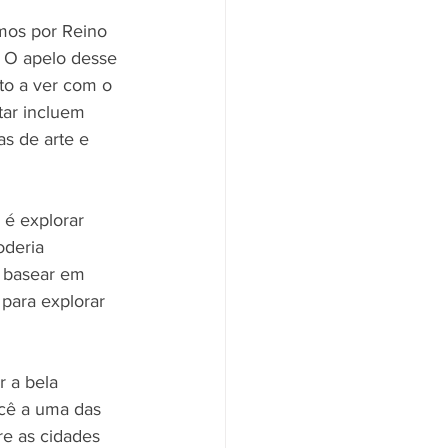
os por Reino 
. O apelo desse 
to a ver com o 
tar incluem 
s de arte e 
 é explorar 
oderia 
 basear em 
para explorar 
 a bela 
ocê a uma das 
re as cidades 