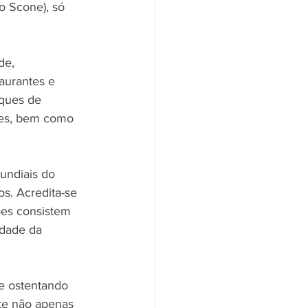
o Scone), só 
de, 
taurantes e 
aques de 
tes, bem como 
undiais do 
s. Acredita-se 
ões consistem 
idade da 
e ostentando 
te não apenas 