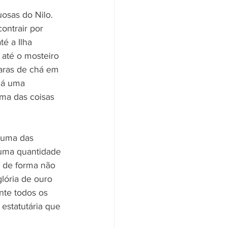
uosas do Nilo. 
ontrair por 
é a Ilha 
 até o mosteiro 
caras de chá em 
Há uma 
uma das coisas 
 uma das 
uma quantidade 
s de forma não 
lória de ouro 
nte todos os 
estatutária que 