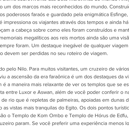
ão um dos marcos mais reconhecidos do mundo. Constru
 os poderosos faraós e guardado pela enigmática Esfinge
é impressiona os viajantes através dos tempos e ainda há
coçam a cabeça sobre como eles foram construídos e mant
 memoriais megalíticos aos reis mortos ainda são uma visã
empre foram. Um destaque inegável de qualquer viagem a
o devem ser perdidas no seu roteiro de viagem.
ido pelo Nilo. Para muitos visitantes, um cruzeiro de vários
viu a ascensão da era faraônica é um dos destaques da vi
 é a maneira mais relaxante de ver os templos que se e
ota entre Luxor e Aswan, além de você poder conferir o n
 de rio que é repletas de palmeiras, apoiadas em dunas de
 as vistas mais tranquilas do Egito. Os dois pontos turíst
 são o Templo de Kom Ombo e Templo de Hórus de Edfu, 
uzeiro param. Se você preferir uma experiência menos lo