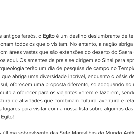
 antigos faraós, o 
Egito
 é um destino deslumbrante de te
onam todos os que o visitam. No entanto, a nação abriga
 Com áreas vastas que são extensões do deserto do Saara 
dos aqui. Os amantes da praia se dirigem ao Sinai para apro
rqueologia terão um dia de pesquisa de campo no Templ
 que abriga uma diversidade incrível, enquanto o oásis de
sul, oferecem uma proposta diferente, se adequando ao r
uito a oferecer para os viajantes verem e fazerem, send
stura de atividades que combinam cultura, aventura e rel
lugares para visitar com a nossa lista sobre algumas das 
 Egito!
 A última sobrevivente das Sete Maravilhas do Mundo Antig