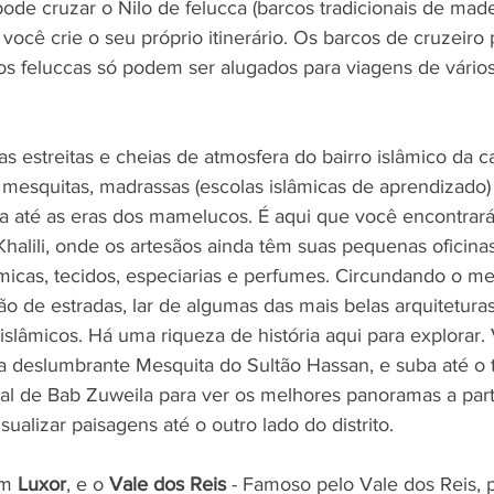
de cruzar o Nilo de felucca (barcos tradicionais de madei
ocê crie o seu próprio itinerário. Os barcos de cruzeiro
s feluccas só podem ser alugados para viagens de vários d
uas estreitas e cheias de atmosfera do bairro islâmico da ca
 mesquitas, madrassas (escolas islâmicas de aprendizad
a até as eras dos mamelucos. É aqui que você encontrará 
alili, onde os artesãos ainda têm suas pequenas oficinas
micas, tecidos, especiarias e perfumes. Circundando o m
o de estradas, lar de algumas das mais belas arquitetura
islâmicos. Há uma riqueza de história aqui para explorar. V
a deslumbrante Mesquita do Sultão Hassan, e suba até o 
al de Bab Zuweila para ver os melhores panoramas a parti
sualizar paisagens até o outro lado do distrito.
em 
Luxor
, e o 
Vale dos Reis
 - Famoso pelo Vale dos Reis, 