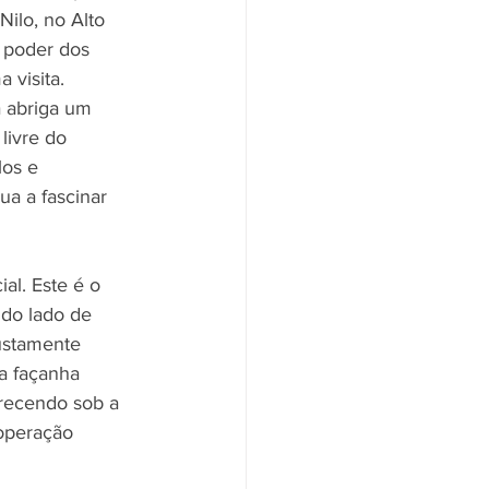
ilo, no Alto 
e poder dos 
 visita. 
a abriga um 
ivre do 
os e 
a a fascinar 
al. Este é o 
do lado de 
ustamente 
a façanha 
arecendo sob a 
operação 