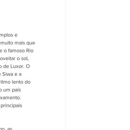
mplos e 
 muito mais que 
e o famoso Rio 
veitar o sol, 
o de Luxor. O 
 Siwa e a 
itmo lento do 
o um país 
axamento. 
principais 
o, as 