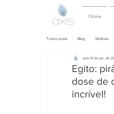
Home
Todos posts
Blog
Notícias
axis
31 de jan. de 2
Egito: pi
dose de c
incrível!