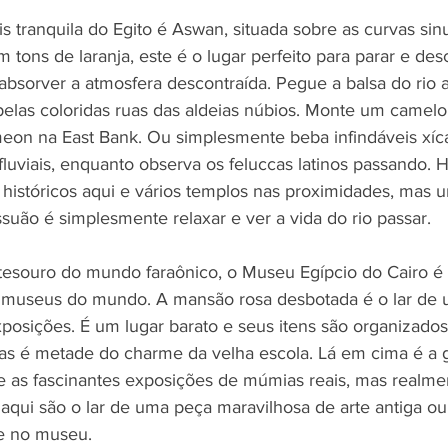
is tranquila do Egito é Aswan, situada sobre as curvas sin
tons de laranja, este é o lugar perfeito para parar e desc
 absorver a atmosfera descontraída. Pegue a balsa do rio at
pelas coloridas ruas das aldeias núbios. Monte um camelo
meon na East Bank. Ou simplesmente beba infindáveis ​​xí
fluviais, enquanto observa os feluccas latinos passando. 
 históricos aqui e vários templos nas proximidades, mas 
suão é simplesmente relaxar e ver a vida do rio passar.
tesouro do mundo faraônico, o Museu Egípcio do Cairo é
 museus do mundo. A mansão rosa desbotada é o lar de 
posições. É um lugar barato e seus itens são organizado
as é metade do charme da velha escola. Lá em cima é a g
 as fascinantes exposições de múmias reais, mas realme
aqui são o lar de uma peça maravilhosa de arte antiga ou 
e no museu.