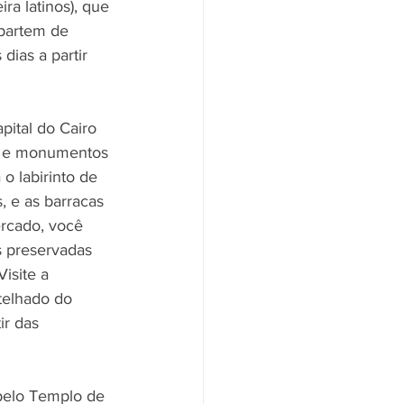
ra latinos), que 
 partem de 
ias a partir 
pital do Cairo 
o) e monumentos 
o labirinto de 
, e as barracas 
ercado, você 
s preservadas 
isite a 
telhado do 
r das 
pelo Templo de 