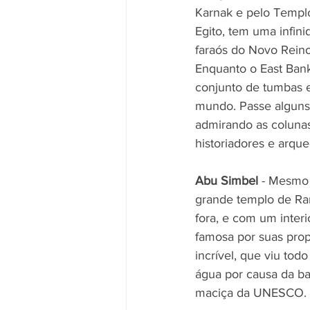
Karnak e pelo Templo
Egito, tem uma infini
faraós do Novo Reino
Enquanto o East Bank 
conjunto de tumbas e
mundo. Passe alguns 
admirando as colunas
historiadores e arque
Abu Simbel
 - Mesmo 
grande templo de Ram
fora, e com um inter
famosa por suas pro
incrível, que viu to
água por causa da b
maciça da UNESCO.