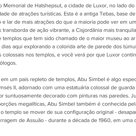
 Memorial de Hatshepsut, a cidade de Luxor, no lado do N
dade de atrações turísticas. Esta é a antiga Tebas, base d
 e lar de mais atrações do que a maioria pode ver em uma
transborda de ação vibrante, a Cisjordânia mais tranquil
 templos que tem sido chamado de o maior museu ao ar l
dias aqui explorando a colorida arte de parede dos túmul
 colossais nos templos, e você verá por que Luxor continu
ólogos.
em um país repleto de templos, Abu Simbel é algo especi
sés II, adornado com uma estatuária colossal de guarda 
ior suntuosamente decorado com pinturas nas paredes. J
porções megalíticas, Abu Simbel também é conhecida pel
do o templo se mover de sua configuração original - desap
arragem de Assuão - durante a década de 1960, em uma 