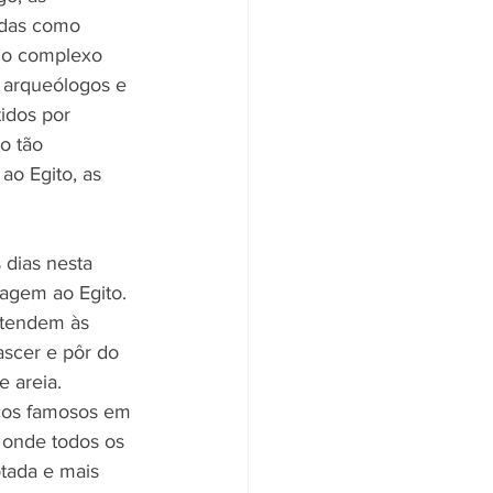
ídas como 
, o complexo 
 arqueólogos e 
idos por 
o tão 
o Egito, as 
 dias nesta 
agem ao Egito. 
stendem às 
ascer e pôr do 
 areia. 
icos famosos em 
onde todos os 
tada e mais 