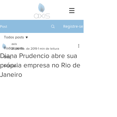
Registre-se
Post
Todos posts
axis
Todos posts
25 de fev. de 2019
1 min de leitura
Diana Prudencio abre sua
Blog
própria empresa no Rio de
Notícias
Janeiro