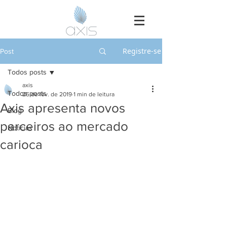
Registre-se
Post
Todos posts
axis
Todos posts
25 de fev. de 2019
1 min de leitura
Axis apresenta novos
Blog
parceiros ao mercado
Notícias
carioca