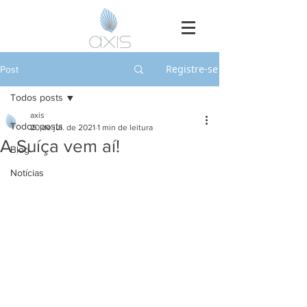
Registre-se
Post
Todos posts
axis
Todos posts
20 de jul. de 2021
1 min de leitura
A Suíça vem aí!
Blog
Notícias