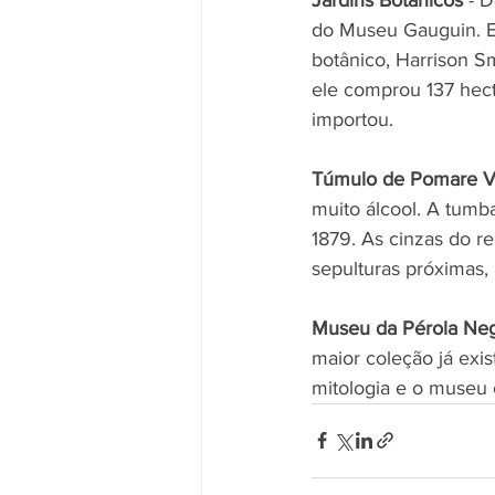
do Museu Gauguin. E
botânico, Harrison S
ele comprou 137 hect
importou.
Túmulo de Pomare 
muito álcool. A tumb
1879. As cinzas do r
sepulturas próximas, 
Museu da Pérola Ne
maior coleção já exi
mitologia e o museu 