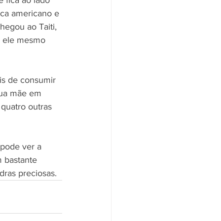
ca americano e 
egou ao Taiti, 
ue ele mesmo 
ois de consumir 
 sua mãe em 
quatro outras 
 pode ver a 
m bastante 
dras preciosas.