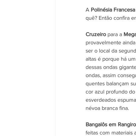
A 
Polinésia Francesa
quê? Então confira e
Cruzeiro
 para a 
Mega
provavelmente ainda
ser o local da segun
altas é porque há um 
dessas ondas gigantes
ondas, assim consegui
quentes balançam su
cor azul profundo do
esverdeados espuman
névoa branca fina.
Bangalôs em Rangir
feitas com materiai