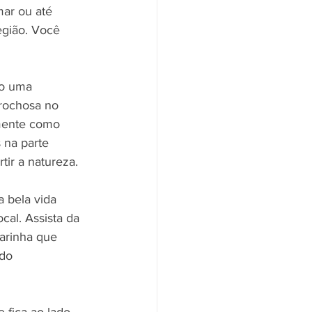
mar ou até 
egião. Você 
do uma 
 rochosa no 
lmente como 
 na parte 
ir a natureza.
 bela vida 
cal. Assista da 
arinha que 
do 
 fica ao lado 