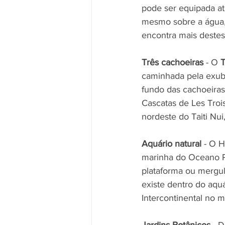
pode ser equipada até
mesmo sobre a água, 
encontra mais deste
Três cachoeiras
 - O 
T
caminhada pela exube
fundo das cachoeiras
Cascatas de Les Troi
nordeste do Taiti Nu
Aquário natural
 - O 
marinha do Oceano Pac
plataforma ou mergul
existe dentro do aquá
Intercontinental no m
Jardins Botânicos
 - 