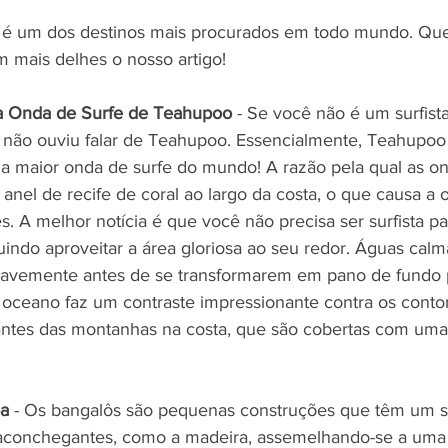
 é um dos destinos mais procurados em todo mundo. Que
m mais delhes o nosso artigo!
 Onda de Surfe de Teahupoo
 - Se você não é um surfista
 não ouviu falar de Teahupoo. Essencialmente, Teahupoo
da maior onda de surfe do mundo! A razão pela qual as on
anel de recife de coral ao largo da costa, o que causa a 
. A melhor notícia é que você não precisa ser surfista pa
ndo aproveitar a área gloriosa ao seu redor. Águas calmas
avemente antes de se transformarem em pano de fundo pa
 oceano faz um contraste impressionante contra os conto
tes das montanhas na costa, que são cobertas com uma 
oa
 - Os bangalôs são pequenas construções que têm um s
s aconchegantes, como a madeira, assemelhando-se a uma