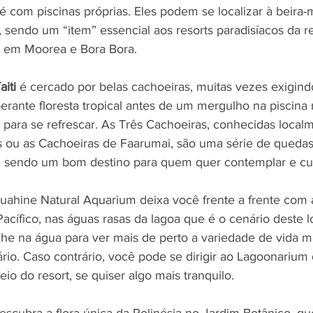
 com piscinas próprias. Eles podem se localizar à beira-
sendo um “item” essencial aos resorts paradisíacos da r
s em Moorea e Bora Bora.
aiti
 é cercado por belas cachoeiras, muitas vezes exigin
rante floresta tropical antes de um mergulho na piscina
 para se refrescar. As Três Cachoeiras, conhecidas loca
s ou as Cachoeiras de Faarumai, são uma série de quedas
i, sendo um bom destino para quem quer contemplar e curt
Huahine Natural Aquarium deixa você frente a frente com a
ífico, nas águas rasas da lagoa que é o cenário deste lo
he na água para ver mais de perto a variedade de vida m
rio. Caso contrário, você pode se dirigir ao Lagoonarium 
eio do resort, se quiser algo mais tranquilo.
Descubra a flora única da Polinésia no Jardim Botânico, que