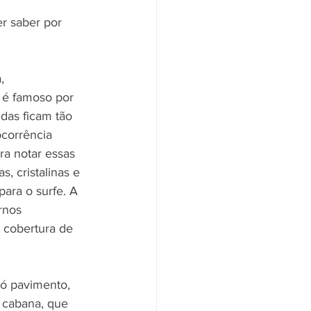
r saber por 
, 
 é famoso por 
das ficam tão 
ocorrência 
ra notar essas 
, cristalinas e 
ra o surfe. A 
rnos 
cobertura de 
ó pavimento, 
 cabana, que 